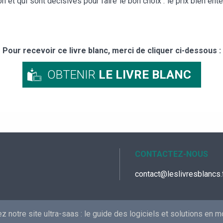
 et qui sont décisives pour faire le bon choix : le prix bien en
Pour recevoir ce livre blanc, merci de cliquer ci-dessous :
OBTENIR
LE LIVRE BLANC
CONTACTEZ-NOUS
contact@leslivresblancs.
 notre site ultra-saas :
le guide des logiciels et solutions en 