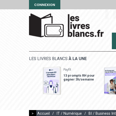
CONNEXION
LES LIVRES BLANCS
À LA UNE
Payfit
13 prompts RH pour
gagner 3h/semaine
>
Accueil
/
IT / Numérique
/
BI / Business Int