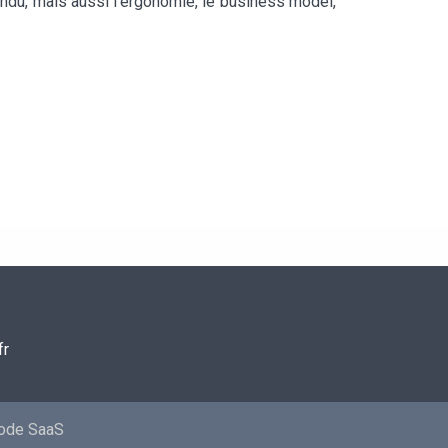
tendu, mais aussi l’ergonomie, le business model,
fr
mode SaaS