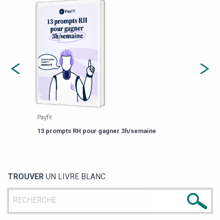
Payfit
Agor
eforme
Est-
13 prompts RH pour gagner 3h/semaine
de g
TROUVER
UN LIVRE BLANC