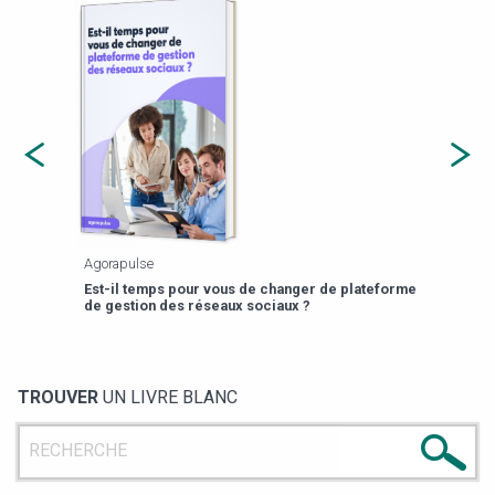
Agorapulse
Payfi
Est-il temps pour vous de changer de plateforme
13 p
de gestion des réseaux sociaux ?
TROUVER
UN LIVRE BLANC