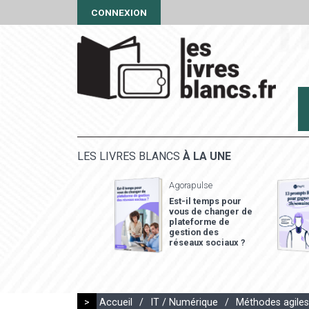
CONNEXION
LES LIVRES BLANCS
À LA UNE
Agorapulse
Est-il temps pour
vous de changer de
plateforme de
gestion des
réseaux sociaux ?
>
Accueil
/
IT / Numérique
/
Méthodes agiles