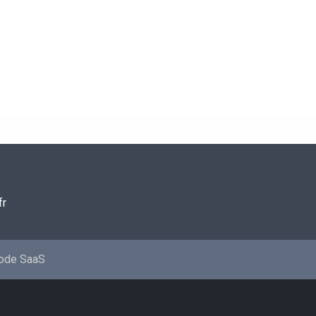
fr
mode SaaS