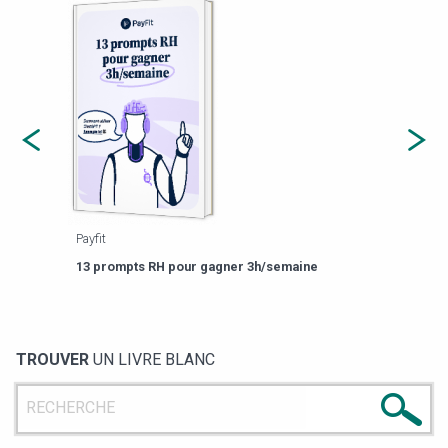
Payfit
Agor
eforme
Est-
13 prompts RH pour gagner 3h/semaine
de g
TROUVER
UN LIVRE BLANC