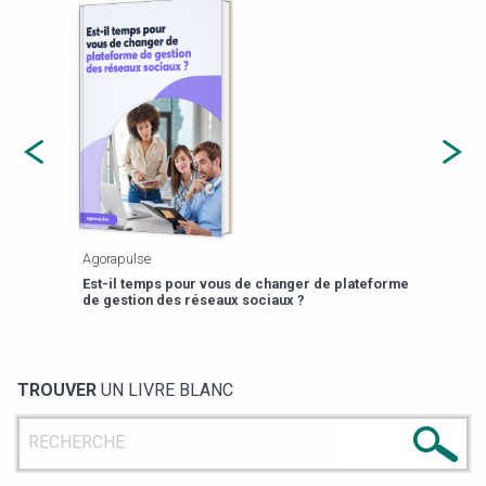
Agorapulse
Payfi
Est-il temps pour vous de changer de plateforme
13 p
de gestion des réseaux sociaux ?
TROUVER
UN LIVRE BLANC