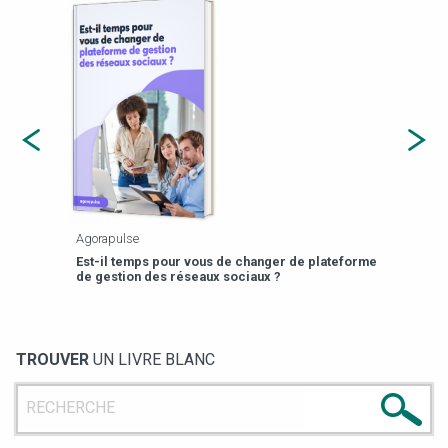
Agorapulse
Payfi
Est-il temps pour vous de changer de plateforme
13 p
de gestion des réseaux sociaux ?
TROUVER
UN LIVRE BLANC