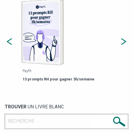
Payfit
Agor
eforme
Est-
13 prompts RH pour gagner 3h/semaine
de g
TROUVER
UN LIVRE BLANC