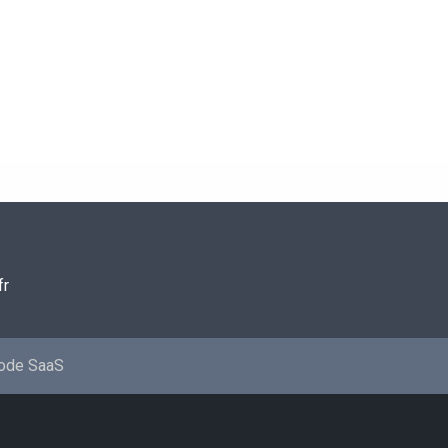
fr
mode SaaS