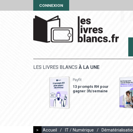
CONNEXION
LES LIVRES BLANCS
À LA UNE
Payfit
13 prompts RH pour
gagner 3h/semaine
>
Accueil
/
IT / Numérique
/
Dématérialisati