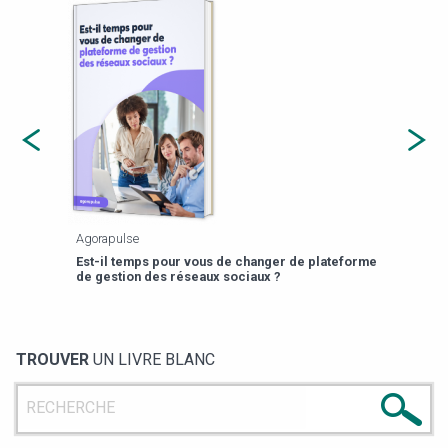
Agorapulse
Payfi
Est-il temps pour vous de changer de plateforme
13 p
de gestion des réseaux sociaux ?
TROUVER
UN LIVRE BLANC