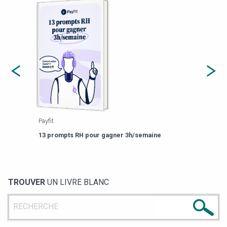
Payfit
Agor
eforme
Est-
13 prompts RH pour gagner 3h/semaine
de g
TROUVER
UN LIVRE BLANC