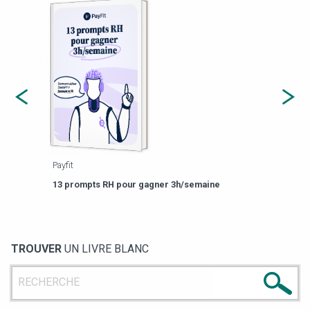
Payfit
Agor
eforme
Est-
13 prompts RH pour gagner 3h/semaine
de g
TROUVER
UN LIVRE BLANC