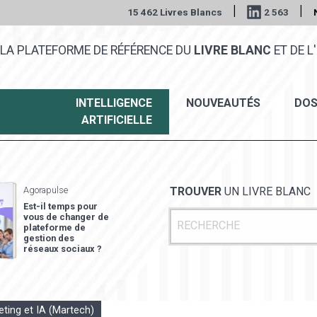
|
|
15 462 Livres Blancs
2 563
LA PLATEFORME DE RÉFÉRENCE DU
LIVRE BLANC
ET DE L'
INTELLIGENCE
NOUVEAUTÉS
DOS
ARTIFICIELLE
Agorapulse
TROUVER
UN LIVRE BLANC
Est-il temps pour
vous de changer de
plateforme de
gestion des
réseaux sociaux ?
ting et IA (Martech)