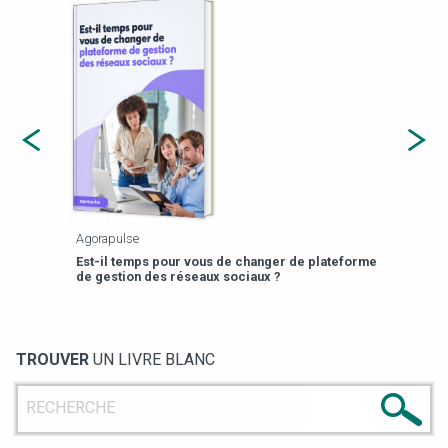
Agorapulse
Payfi
Est-il temps pour vous de changer de plateforme
13 p
de gestion des réseaux sociaux ?
TROUVER
UN LIVRE BLANC