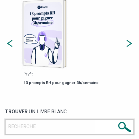
Payfit
Agor
eforme
Est-
13 prompts RH pour gagner 3h/semaine
de g
TROUVER
UN LIVRE BLANC