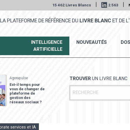
|
|
15 462 Livres Blancs
2 563
LA PLATEFORME DE RÉFÉRENCE DU
LIVRE BLANC
ET DE L'
INTELLIGENCE
NOUVEAUTÉS
DOS
ARTIFICIELLE
Agorapulse
TROUVER
UN LIVRE BLANC
Est-il temps pour
vous de changer de
plateforme de
gestion des
réseaux sociaux ?
rate services et IA