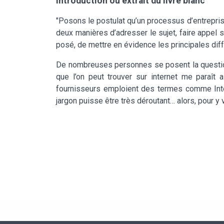
Introduction ou extrait du livre blanc
"Posons le postulat qu’un processus d’entreprise 
deux manières d’adresser le sujet, faire appel soi
posé, de mettre en évidence les principales dif
De nombreuses personnes se posent la question d
que l’on peut trouver sur internet me paraît
fournisseurs emploient des termes comme Intell
jargon puisse être très déroutant… alors, pour y 