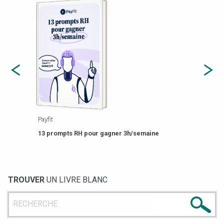
Payfit
Agor
eforme
Est-
13 prompts RH pour gagner 3h/semaine
de g
TROUVER
UN LIVRE BLANC