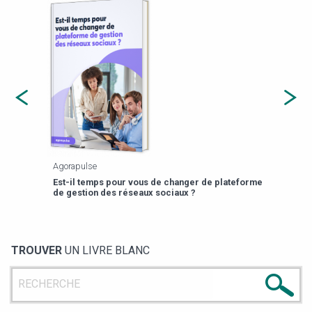
Agorapulse
Payfi
Est-il temps pour vous de changer de plateforme
13 p
de gestion des réseaux sociaux ?
TROUVER
UN LIVRE BLANC