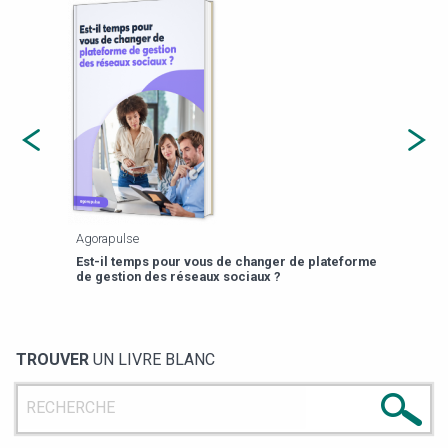
Agorapulse
Payfi
Est-il temps pour vous de changer de plateforme
13 p
de gestion des réseaux sociaux ?
TROUVER
UN LIVRE BLANC