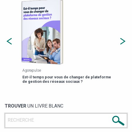
Agorapulse
Payfi
Est-il temps pour vous de changer de plateforme
13 p
de gestion des réseaux sociaux ?
TROUVER
UN LIVRE BLANC