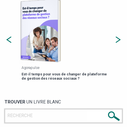
Agorapulse
Payfi
Est-il temps pour vous de changer de plateforme
13 p
de gestion des réseaux sociaux ?
TROUVER
UN LIVRE BLANC