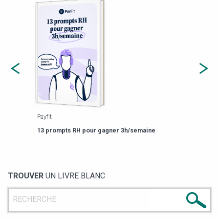
Payfit
Agor
eforme
Est-
13 prompts RH pour gagner 3h/semaine
de g
TROUVER
UN LIVRE BLANC