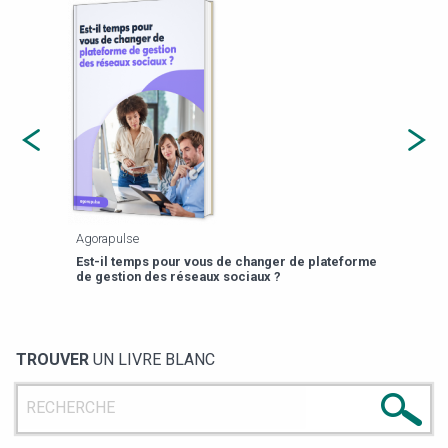
Agorapulse
Payfi
Est-il temps pour vous de changer de plateforme
13 p
de gestion des réseaux sociaux ?
TROUVER
UN LIVRE BLANC