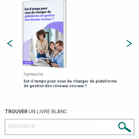
Agorapulse
Payfi
Est-il temps pour vous de changer de plateforme
13 p
de gestion des réseaux sociaux ?
TROUVER
UN LIVRE BLANC