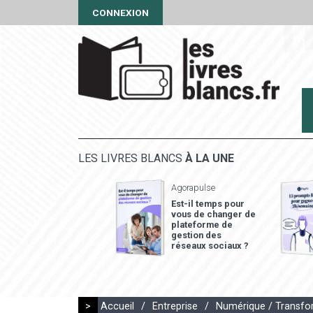
CONNEXION
LES LIVRES BLANCS
À LA UNE
Agorapulse
Est-il temps pour
vous de changer de
plateforme de
gestion des
réseaux sociaux ?
>
Accueil
/
Entreprise
/
Numérique / Transfor