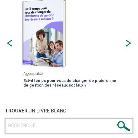
Agorapulse
Payfi
Est-il temps pour vous de changer de plateforme
13 p
de gestion des réseaux sociaux ?
TROUVER
UN LIVRE BLANC