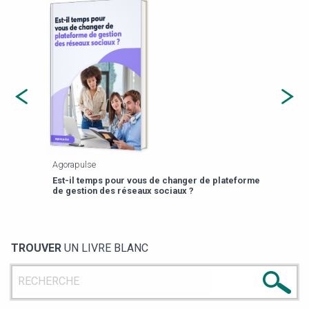
Agorapulse
Payfi
Est-il temps pour vous de changer de plateforme
13 p
de gestion des réseaux sociaux ?
TROUVER
UN LIVRE BLANC