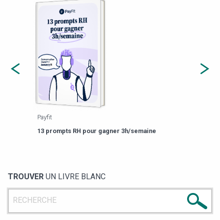
Payfit
Agor
eforme
Est-
13 prompts RH pour gagner 3h/semaine
de g
TROUVER
UN LIVRE BLANC