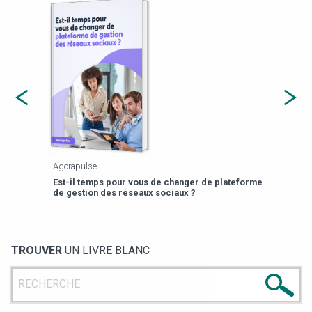
Agorapulse
Payfi
Est-il temps pour vous de changer de plateforme
13 p
de gestion des réseaux sociaux ?
TROUVER
UN LIVRE BLANC