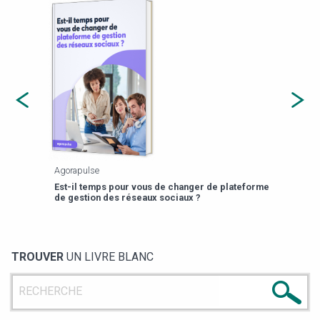
Agorapulse
Payfi
Est-il temps pour vous de changer de plateforme
13 p
de gestion des réseaux sociaux ?
TROUVER
UN LIVRE BLANC