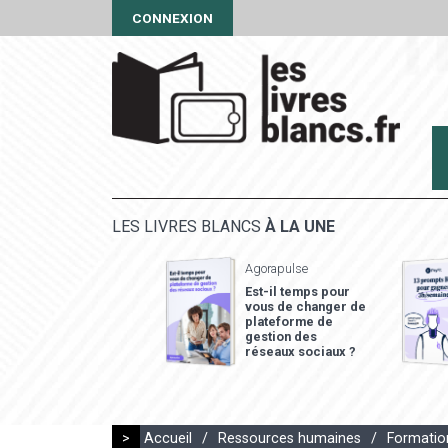
CONNEXION
LES LIVRES BLANCS
À LA UNE
Agorapulse
Est-il temps pour
vous de changer de
plateforme de
gestion des
réseaux sociaux ?
>
Accueil
/
Ressources humaines
/
Formatio