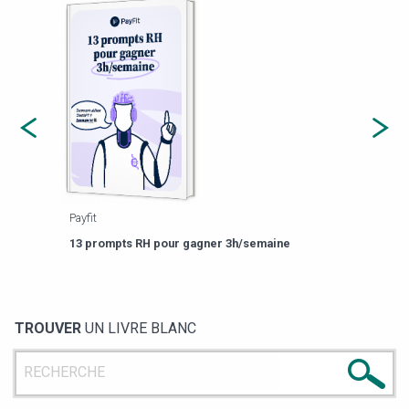
Payfit
Agor
eforme
Est-
13 prompts RH pour gagner 3h/semaine
de g
TROUVER
UN LIVRE BLANC