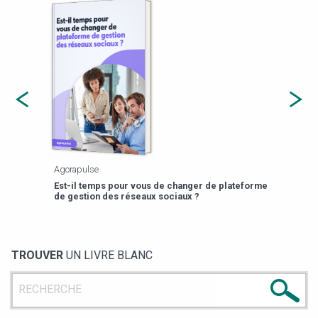
Agorapulse
Payfi
Est-il temps pour vous de changer de plateforme
13 p
de gestion des réseaux sociaux ?
TROUVER
UN LIVRE BLANC