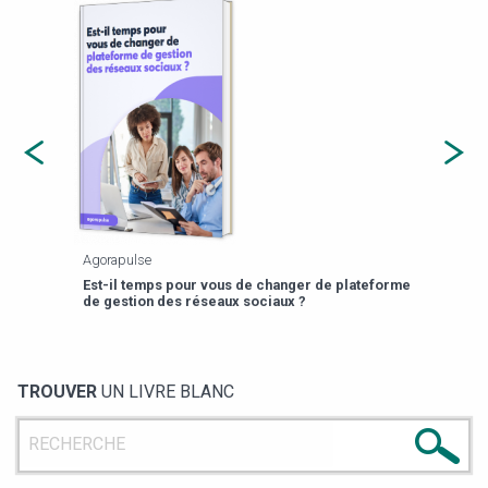
Agorapulse
Payfi
Est-il temps pour vous de changer de plateforme
13 p
de gestion des réseaux sociaux ?
TROUVER
UN LIVRE BLANC