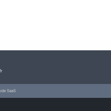
fr
mode SaaS