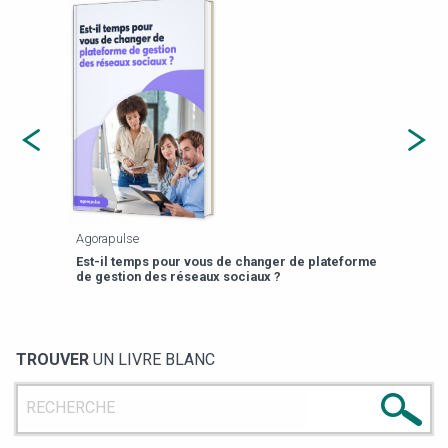
Agorapulse
Payfi
Est-il temps pour vous de changer de plateforme
13 p
de gestion des réseaux sociaux ?
TROUVER
UN LIVRE BLANC