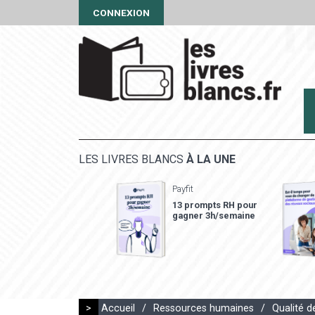
CONNEXION
LES LIVRES BLANCS
À LA UNE
Payfit
13 prompts RH pour
gagner 3h/semaine
>
Accueil
/
Ressources humaines
/
Qualité d