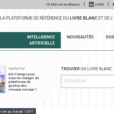
|
|
15 462 Livres Blancs
2 563
LA PLATEFORME DE RÉFÉRENCE DU
LIVRE BLANC
ET DE L'
INTELLIGENCE
NOUVEAUTÉS
DOS
ARTIFICIELLE
Agorapulse
TROUVER
UN LIVRE BLANC
Est-il temps pour
vous de changer de
plateforme de
gestion des
réseaux sociaux ?
e vie au travail / QVT