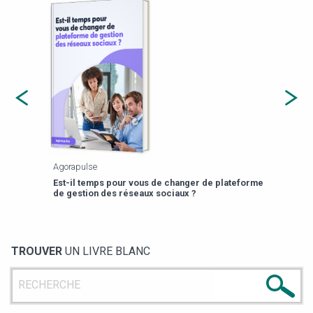
Agorapulse
Payfi
Est-il temps pour vous de changer de plateforme
13 p
de gestion des réseaux sociaux ?
TROUVER
UN LIVRE BLANC