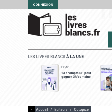
CONNEXION
LES LIVRES BLANCS
À LA UNE
Payfit
13 prompts RH pour
gagner 3h/semaine
>
Accueil
/
Editeurs
/
Octopize