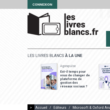
CONNEXION
LES LIVRES BLANCS
À LA UNE
Agorapulse
Est-il temps pour
vous de changer de
plateforme de
gestion des
réseaux sociaux ?
>
Accueil
/
Editeurs
/
Microsoft & Oxford Ana