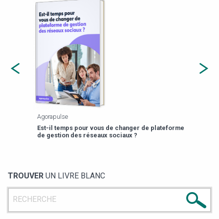
Agorapulse
Payfi
Est-il temps pour vous de changer de plateforme
13 p
de gestion des réseaux sociaux ?
TROUVER
UN LIVRE BLANC