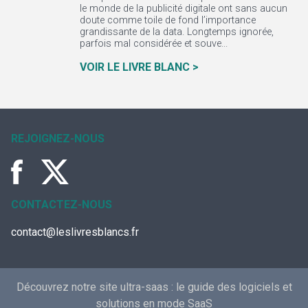
le monde de la publicité digitale ont sans aucun
doute comme toile de fond l’importance
grandissante de la data. Longtemps ignorée,
parfois mal considérée et souve...
VOIR LE LIVRE BLANC >
REJOIGNEZ-NOUS
CONTACTEZ-NOUS
contact@leslivresblancs.fr
Découvrez notre site ultra-saas :
le guide des logiciels et
solutions en mode SaaS