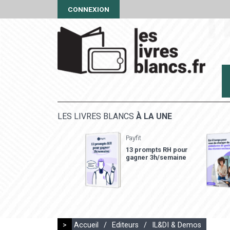
CONNEXION
LES LIVRES BLANCS
À LA UNE
Payfit
13 prompts RH pour
gagner 3h/semaine
>
Accueil
/
Editeurs
/
IL&DI & Demos