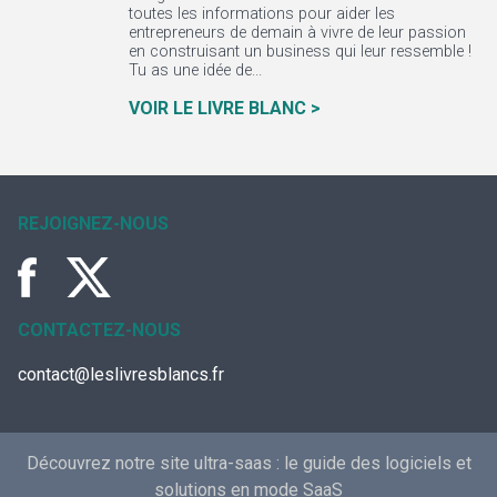
toutes les informations pour aider les
entrepreneurs de demain à vivre de leur passion
en construisant un business qui leur ressemble !
Tu as une idée de...
VOIR LE LIVRE BLANC >
REJOIGNEZ-NOUS
CONTACTEZ-NOUS
contact@leslivresblancs.fr
Découvrez notre site ultra-saas :
le guide des logiciels et
solutions en mode SaaS