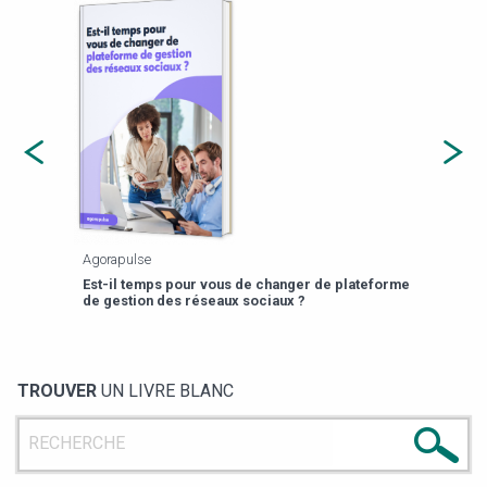
Agorapulse
Payfi
Est-il temps pour vous de changer de plateforme
13 p
de gestion des réseaux sociaux ?
TROUVER
UN LIVRE BLANC