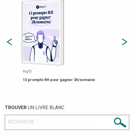
Payfit
Agor
eforme
Est-
13 prompts RH pour gagner 3h/semaine
de g
TROUVER
UN LIVRE BLANC