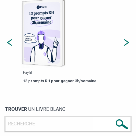
Payfit
Agor
eforme
Est-
13 prompts RH pour gagner 3h/semaine
de g
TROUVER
UN LIVRE BLANC