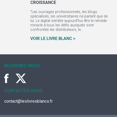
CROISSANCE
"Les ouvrages professionnels, les blogs
spécialisés, les universitaires ne parlent que de
lui. Le digital semble aujourd’hui être le remède
miracle à tous les défis auxquels sont
confrontés les distributeurs, le...
VOIR LE LIVRE BLANC >
REJOIGNEZ-NOUS
CONTACTEZ-NOUS
contact@leslivresblancs.fr