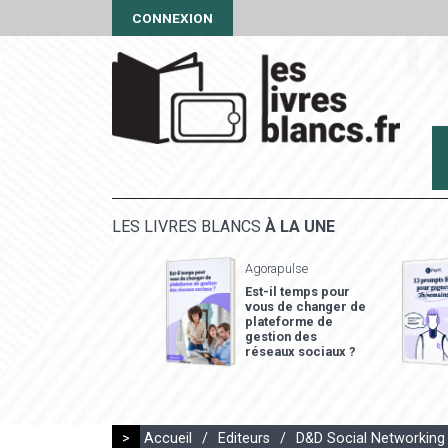
CONNEXION
LES LIVRES BLANCS
À LA UNE
Agorapulse
Est-il temps pour
vous de changer de
plateforme de
gestion des
réseaux sociaux ?
>
Accueil
/
Editeurs
/
D&D Social Networking