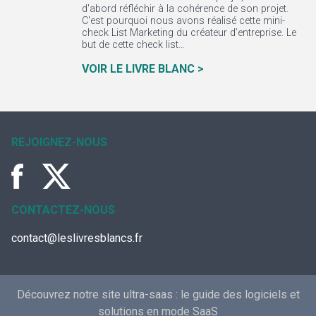
d'abord réfléchir à la cohérence de son projet.
C'est pourquoi nous avons réalisé cette mini-
check List Marketing du créateur d’entreprise. Le
but de cette check list...
VOIR LE LIVRE BLANC >
REJOIGNEZ-NOUS
CONTACTEZ-NOUS
contact@leslivresblancs.fr
Découvrez notre site ultra-saas :
le guide des logiciels et
solutions en mode SaaS