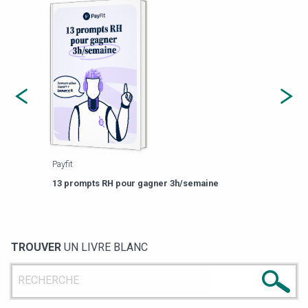
Payfit
Agor
eforme
Est-
13 prompts RH pour gagner 3h/semaine
de g
TROUVER
UN LIVRE BLANC