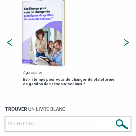
Agorapulse
Payfi
Est-il temps pour vous de changer de plateforme
13 p
de gestion des réseaux sociaux ?
TROUVER
UN LIVRE BLANC